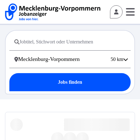
50
km
Jobs finden