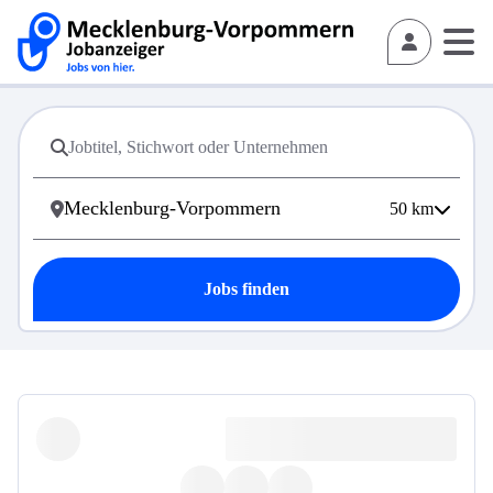
50
km
Jobs finden