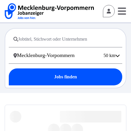
50
km
Jobs finden