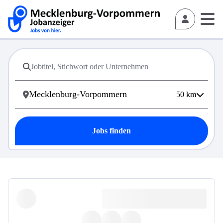
50
km
Jobs finden