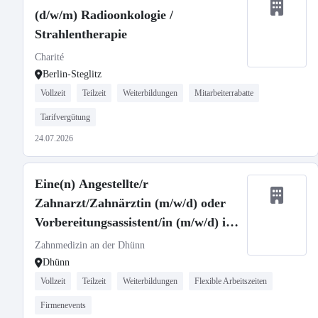
(d/w/m) Radioonkologie /
Strahlentherapie
Charité
Berlin-Steglitz
Vollzeit
Teilzeit
Weiterbildungen
Mitarbeiterrabatte
Tarifvergütung
24.07.2026
Eine(n) Angestellte/r
Zahnarzt/Zahnärztin (m/w/d) oder
Vorbereitungsassistent/in (m/w/d) in
Voll- oder Teilzeit
Zahnmedizin an der Dhünn
Dhünn
Vollzeit
Teilzeit
Weiterbildungen
Flexible Arbeitszeiten
Firmenevents