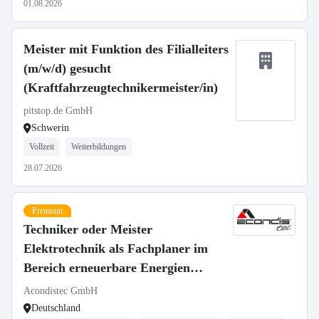
01.08.2026
Meister mit Funktion des Filialleiters
(m/w/d) gesucht
(Kraftfahrzeugtechnikermeister/in)
pitstop.de GmbH
Schwerin
Vollzeit
Weiterbildungen
28.07.2026
Premium
Techniker oder Meister
Elektrotechnik als Fachplaner im
Bereich erneuerbare Energien
(m/w/d)
Acondistec GmbH
Deutschland