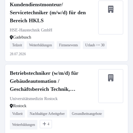
Kundendienstmonteur/
Servicetechniker (m/w/d) für den
Bereich HKLS
HSE-Haustechnik GmbH
Gadebusch
Teilzeit
Weiterbildungen
Firmenevents
Urlaub >= 30
28.07.2026
Betriebstechniker (w/m/d) für
Gebäudeautomation /
Geschäftsbereich Technik,
Gebäudemanagement und
Universitätsmedizin Rostock
Nachhaltigkeit
Rostock
Vollzeit
Nachhaltiger Arbeitgeber
Gesundheitsangebote
4
Weiterbildungen