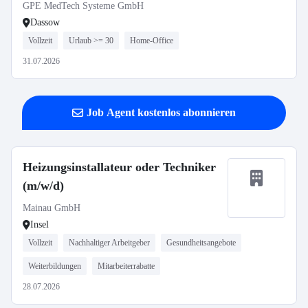
technischer Fachwirt o.Ä.) (m/w/d)
GPE MedTech Systeme GmbH
Dassow
Vollzeit
Urlaub >= 30
Home-Office
31.07.2026
Job Agent kostenlos abonnieren
Heizungsinstallateur oder Techniker
(m/w/d)
Mainau GmbH
Insel
Vollzeit
Nachhaltiger Arbeitgeber
Gesundheitsangebote
Weiterbildungen
Mitarbeiterrabatte
28.07.2026