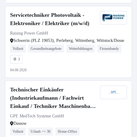
Servicetechniker Photovoltaik -
Elektroniker / Elektriker (m/w/d)
Raising Power GmbH
Schwerin (PLZ 19053), Perleberg, Wittenberg, Wittstock/Dosse
Vollzeit
Gesundheitsangebote
Weiterbildungen
Firmenhandy
3
04.08.2026
Technischer Einkäufer
(Industriekaufmann / Fachwirt
Einkauf / Techniker Maschinenbau /
technischer Fachwirt o.Ä.) (m/w/d)
GPE MedTech Systeme GmbH
Dassow
Vollzeit
Urlaub >= 30
Home-Office