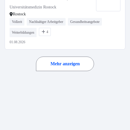
Gebäudemanagement und
Universitätsmedizin Rostock
Nachhaltigkeit
Rostock
Vollzeit
Nachhaltiger Arbeitgeber
Gesundheitsangebote
4
Weiterbildungen
01.08.2026
Mehr anzeigen