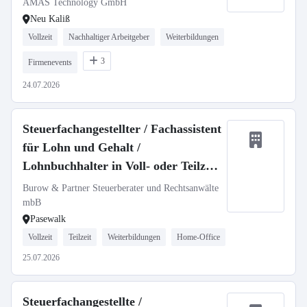
AMAS Technology GmbH
Neu Kaliß
Vollzeit
Nachhaltiger Arbeitgeber
Weiterbildungen
3
Firmenevents
24.07.2026
Steuerfachangestellter / Fachassistent
für Lohn und Gehalt /
Lohnbuchhalter in Voll- oder Teilzeit
(je m/w/d)
Burow & Partner Steuerberater und Rechtsanwälte
mbB
Pasewalk
Vollzeit
Teilzeit
Weiterbildungen
Home-Office
25.07.2026
Steuerfachangestellte /