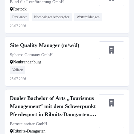
Bund für Lernförderung GmbH
Rostock
Freelancer
Nachhaltiger Arbeitgeber
Weiterbildungen
28.07.2026
Site Quality Manager (m/w/d)
Spheros Germany GmbH
Neubrandenburg
Vollzeit
25.07.2026
Dualer Bachelor of Arts „Tourismus
Management“ mit dem Schwerpunkt
Pferdesport in Ribnitz-Damgarten,
Barth und Kuhlen-Wendorf
Bernsteinreiter GmbH
Ribnitz-Damgarten