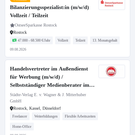
Bilanzierungsspezialist:in (m/w/d)
Vollzeit / Teilzeit
OstseeSparkasse Rostock
Rostock
47.000 - 68.500 €/Jahr
Vollzeit
Teilzeit
13. Monatsgehalt
09.08.2026
Handelsvertreter im Außendienst
für Werbung (m/w/d) /
Selbstständiger Medienberater im
Direktvertrieb (m/w/d)
Städte-Verlag E. v. Wagner & J. Mitterhuber
GmbH
Rostock, Kassel, Düsseldorf
Freelancer
Weiterbildungen
Flexible Arbeitszeiten
Home-Office