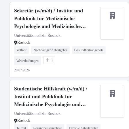
Sekretär (w/m/d) / Institut und
Poliklinik für Medizinische
Psychologie und Medizinische
Soziologie
Universitätsmedizin Rostock
Rostock
Vollzeit
Nachhaltiger Arbeitgeber
Gesundheitsangebote
3
Weiterbildungen
28.07.2026
Studentische Hilfskraft (w/m/d) /
Institut und Poliklinik für
Medizinische Psychologie und
Medizinische Soziologie
Universitätsmedizin Rostock
Rostock
Teilzeit
Gesundheitsangebote
Flexible Arbeitszeiten