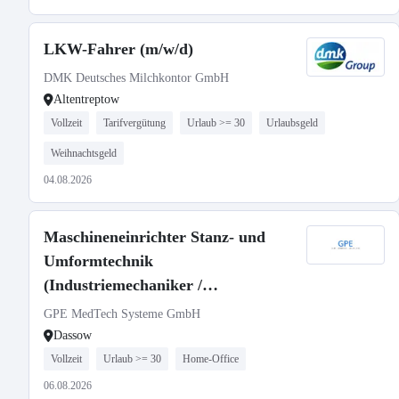
LKW-Fahrer (m/w/d)
DMK Deutsches Milchkontor GmbH
Altentreptow
Vollzeit
Tarifvergütung
Urlaub >= 30
Urlaubsgeld
Weihnachtsgeld
04.08.2026
Maschineneinrichter Stanz- und
Umformtechnik
(Industriemechaniker /
Werkzeugmechaniker /
GPE MedTech Systeme GmbH
Konstruktionsmechaniker o.Ä.)
Dassow
(m/w/d)
Vollzeit
Urlaub >= 30
Home-Office
06.08.2026