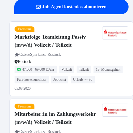
Job Agent kostenlos abonnieren
Premium
Marktfolge Teamleitung Passiv
(m/w/d) Vollzeit / Teilzeit
OstseeSparkasse Rostock
Rostock
47.000 - 69.000 €/Jahr
Vollzeit
Teilzeit
13. Monatsgehalt
Fahrtkostenzuschuss
Jobticket
Urlaub >= 30
05.08.2026
Premium
Mitarbeiter:in im Zahlungsverkehr
(m/w/d) Vollzeit / Teilzeit
OstseeSparkasse Rostock