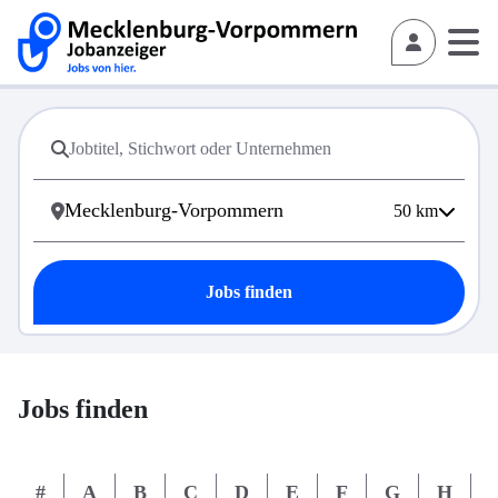
50
km
Jobs finden
Jobs finden
#
A
B
C
D
E
F
G
H
I